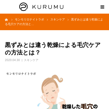
ーム
モンモリロナイトラボ
スキンケア
黒ずみとは違う乾燥によ
HOME
る毛穴ケアの方法と…
ABOUT
黒ずみとは違う乾燥による毛穴ケア
プロダクト
の方法とは？
2020.04.30
スキンケア
モンモリロナイトラボ
お知らせ
えどがわ楽市