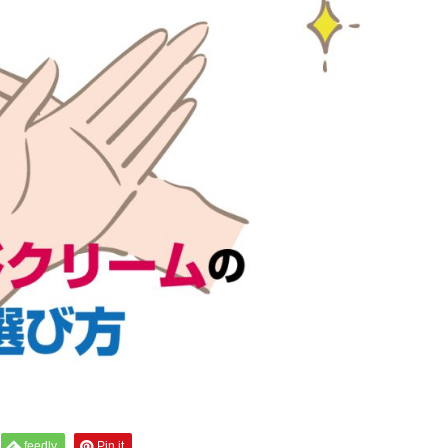
feedly
Pin it