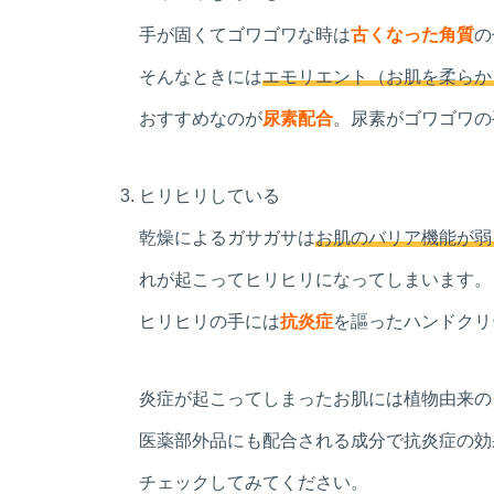
手が固くてゴワゴワな時は
古くなった角質
の
そんなときには
エモリエント（お肌を柔らか
おすすめなのが
尿素配合
。尿素がゴワゴワの
ヒリヒリしている
乾燥によるガサガサは
お肌のバリア機能が弱
れが起こってヒリヒリになってしまいます。
ヒリヒリの手には
抗炎症
を謳ったハンドクリ
炎症が起こってしまったお肌には植物由来の
医薬部外品にも配合される成分で抗炎症の効
チェックしてみてください。