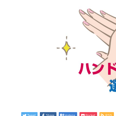
Tweet
Share
Hatena
Pocket
RSS