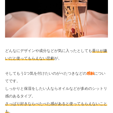
どんなにデザインや成分などが気に入ったとしても
香りが嫌
いだと使ってもらえない悲劇
が。
そしてもう1つ気を付けたいのがべたつきなどの
感触
につい
てです。
しっかりと保湿をしたい人ならオイルなどが多めのシットリ
感のあるタイプ。
さっぱり好きならべたべた感があると使ってもらえないこと
も
。