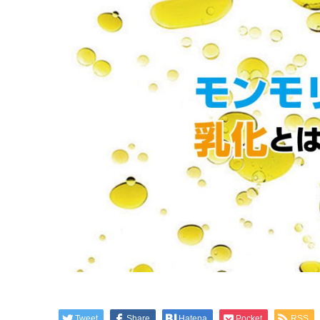
Tweet
Share
Hatena
Pocket
RSS