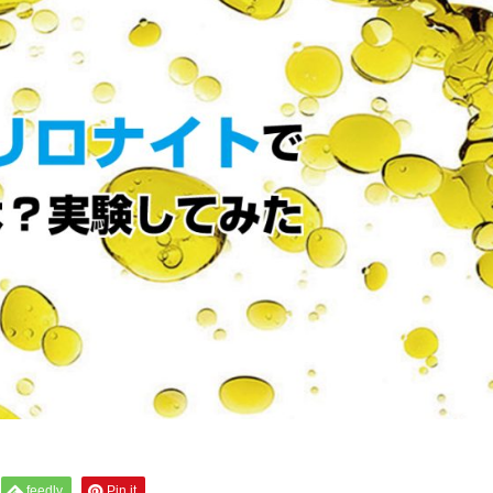
feedly
Pin it