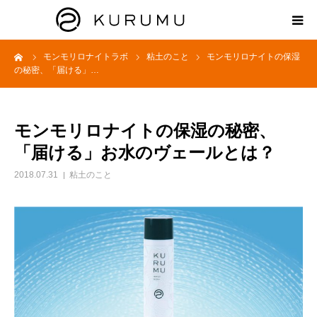
ーム
モンモリロナイトラボ
粘土のこと
モンモリロナイトの保湿
HOME
の秘密、「届ける」…
ABOUT
モンモリロナイトの保湿の秘密、
プロダクト
「届ける」お水のヴェールとは？
2018.07.31
粘土のこと
モンモリロナイトラボ
お知らせ
えどがわ楽市