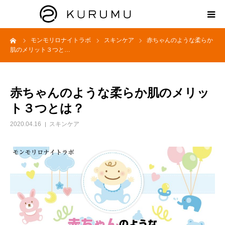
ーム
モンモリロナイトラボ
スキンケア
赤ちゃんのような柔らか
HOME
肌のメリット３つと…
ABOUT
赤ちゃんのような柔らか肌のメリッ
プロダクト
ト３つとは？
2020.04.16
スキンケア
モンモリロナイトラボ
お知らせ
えどがわ楽市