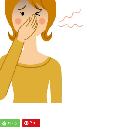
feedly
Pin it