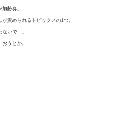
が加齢臭。
んが責められるトピックスの1つ。
わないで…。
におうとか。