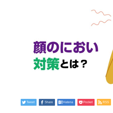
Tweet
Share
Hatena
Pocket
RSS