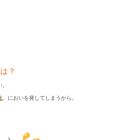
とは？
い。
化
、においを発してしまうから。