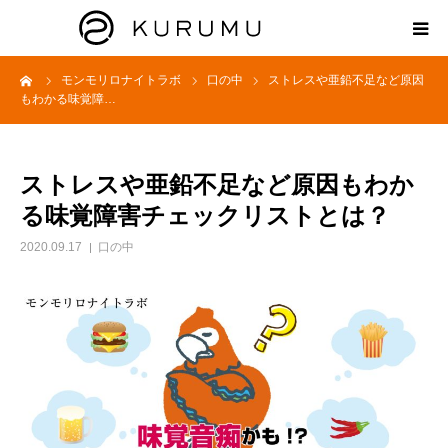
ーム
モンモリロナイトラボ
口の中
ストレスや亜鉛不足など原因
HOME
もわかる味覚障…
ABOUT
ストレスや亜鉛不足など原因もわか
プロダクト
る味覚障害チェックリストとは？
2020.09.17
口の中
モンモリロナイトラボ
お知らせ
えどがわ楽市