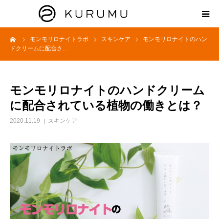
ーム
モンモリロナイトラボ
スキンケア
モンモリロナイトのハン
HOME
ドクリームに配合さ…
ABOUT
モンモリロナイトのハンドクリーム
プロダクト
に配合されている植物の働きとは？
2020.11.19
スキンケア
モンモリロナイトラボ
お知らせ
えどがわ楽市